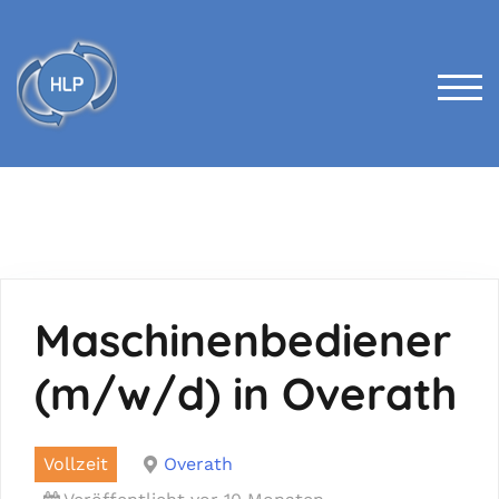
Skip
to
content
TOG
Maschinenbediener
(m/w/d) in Overath
Vollzeit
Overath