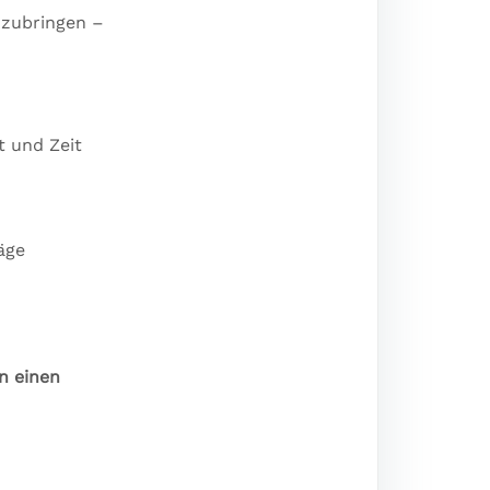
nzubringen –
t und Zeit
äge
n einen