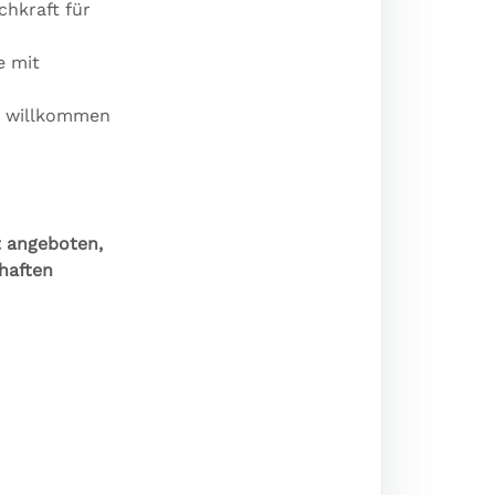
hkraft für
e mit
ch willkommen
t angeboten,
haften