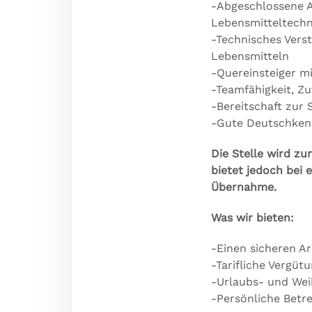
-Abgeschlossene A
Lebensmitteltechni
-Technisches Vers
Lebensmitteln
-Quereinsteiger m
-Teamfähigkeit, Zu
-Bereitschaft zur
-Gute Deutschkenn
Die Stelle wird z
bietet jedoch bei 
Übernahme.
Was wir bieten:
-Einen sicheren A
-Tarifliche Vergü
-Urlaubs- und We
-Persönliche Betr