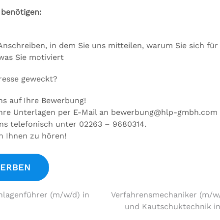
 benötigen:
Anschreiben, in dem Sie uns mitteilen, warum Sie sich für 
was Sie motiviert
eresse geweckt?
ns auf Ihre Bewerbung!
Ihre Unterlagen per E-Mail an bewerbung@hlp-gmbh.com
ns telefonisch unter 02263 – 9680314.
n Ihnen zu hören!
navigation
lagenführer (m/w/d) in
Verfahrensmechaniker (m/w/
und Kautschuktechnik in