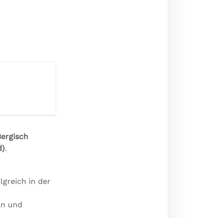
Bergisch
d)
.
lgreich in der
an und