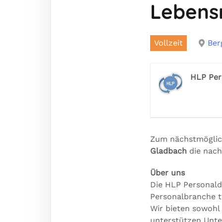
Lebens
Vollzeit
Ber
HLP Per
Zum nächstmöglic
Gladbach
die nach
Über uns
Die HLP Personaldi
Personalbranche tä
Wir bieten sowohl
unterstützen Unter